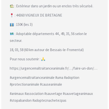
: Extérieur dans un jardin ou un enclos très sécurisé.
: 44360 VIGNEUX DE BRETAGNE
: 150€ (les 3)
: Adoptable départements 44 , 49, 35, 56 selon le
secteur.
18, 03, 58 (60 km autour de Bessais-le-Fromental)
Pour nous soutenir :
https://urgencemaltraitanceanimale.fr/…/faire-un-don/…
#urgencemaltraitanceanimale #uma #adoption
#protectionanimale #causeanimale
#animaux #association #sauvetage #sauvetageanimaux
#stopabandon #adopteznachetezpas