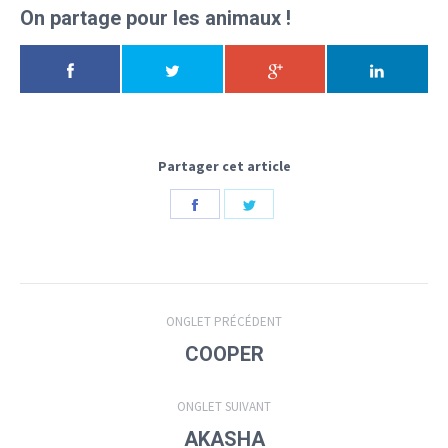
On partage pour les animaux !
Partager cet article
Share
Share
on
on
Facebook
Twitter
Navigation
ONGLET PRÉCÉDENT
de
Onglet
COOPER
précédent
commentaire
ONGLET SUIVANT
Projets
AKASHA