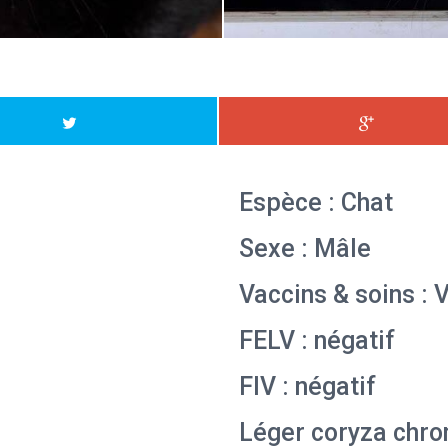
Espèce : Chat
Sexe : Mâle
Vaccins & soins : 
FELV : négatif
FIV : négatif
Léger coryza chro