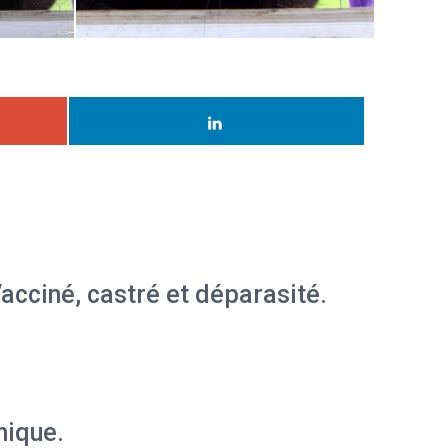
Vacciné, castré et déparasité.
nique.