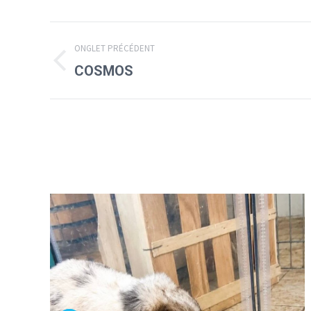
Navigation
ONGLET PRÉCÉDENT
de
Onglet
COSMOS
précédent
commentaire