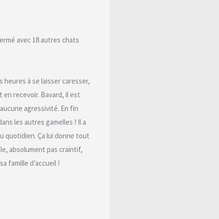
nfermé avec 18 autres chats
es heures à se laisser caresser,
en recevoir. Bavard, il est
 aucune agressivité. En fin
dans les autres gamelles ! Il a
au quotidien. Ça lui donne tout
ble, absolument pas craintif,
a famille d’accueil !