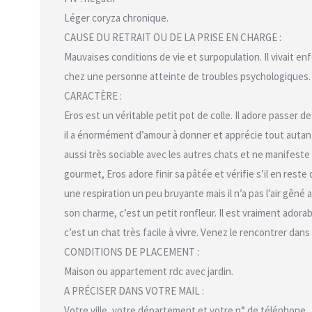
Léger coryza chronique.
CAUSE DU RETRAIT OU DE LA PRISE EN CHARGE :
Mauvaises conditions de vie et surpopulation. Il vivait e
chez une personne atteinte de troubles psychologiques.
CARACTÈRE :
Eros est un véritable petit pot de colle. Il adore passer d
il a énormément d’amour à donner et apprécie tout autant 
aussi très sociable avec les autres chats et ne manifeste
gourmet, Eros adore finir sa pâtée et vérifie s’il en reste 
une respiration un peu bruyante mais il n’a pas l’air gêné 
son charme, c’est un petit ronfleur. Il est vraiment adora
c’est un chat très facile à vivre. Venez le rencontrer dans s
CONDITIONS DE PLACEMENT :
Maison ou appartement rdc avec jardin.
A PRÉCISER DANS VOTRE MAIL :
Votre ville, votre département et votre n° de téléphone