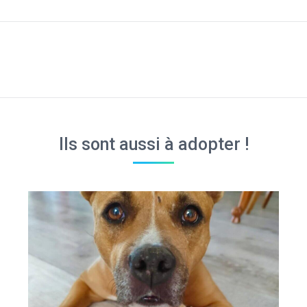
Facebook
Twitter
Projets
similaires
Ils sont aussi à adopter !