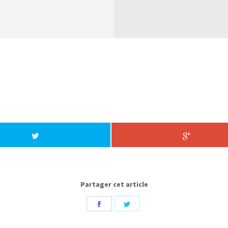
 l’adoption :
Partager cet article
Share
Share
on
on