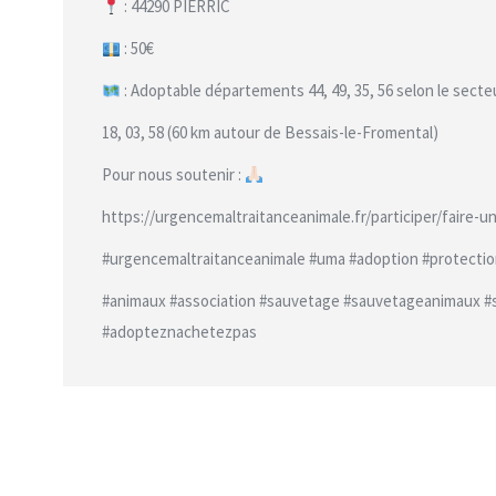
: 44290 PIERRIC
: 50€
: Adoptable départements 44, 49, 35, 56 selon le secteu
18, 03, 58 (60 km autour de Bessais-le-Fromental)
Pour nous soutenir :
https://urgencemaltraitanceanimale.fr/participer/faire-u
#urgencemaltraitanceanimale #uma #adoption #protecti
#animaux #association #sauvetage #sauvetageanimaux 
#adopteznachetezpas
Les informations utiles pour