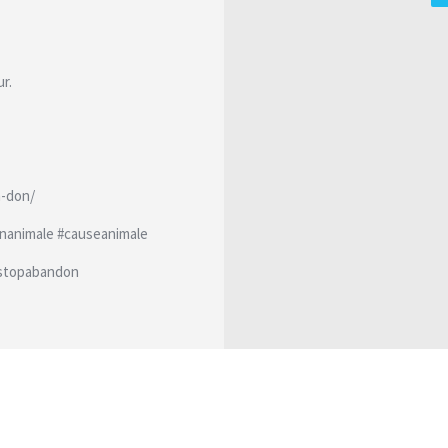
r.
n-don/
onanimale #causeanimale
#stopabandon
 l’adoption :