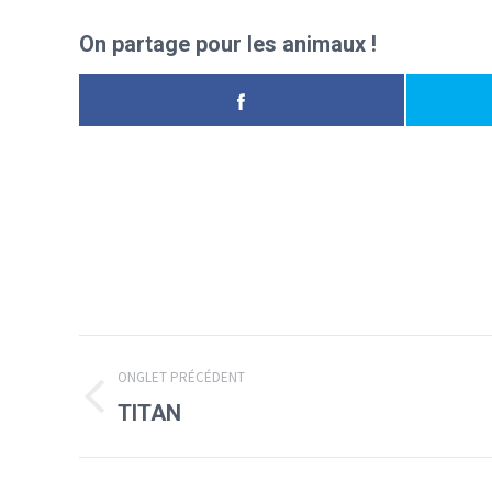
On partage pour les animaux !
Navigation
ONGLET PRÉCÉDENT
de
Onglet
TITAN
précédent
commentaire