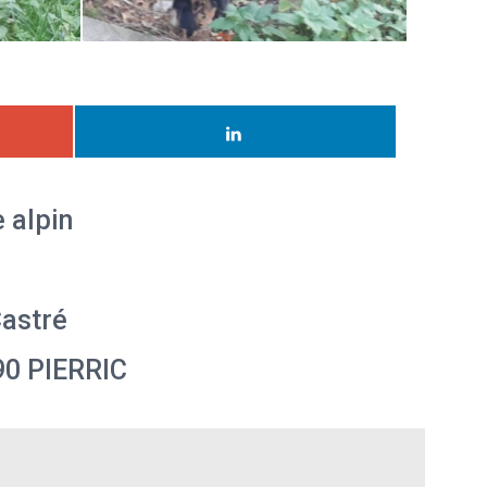
 alpin
Castré
290 PIERRIC