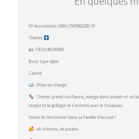
En quelques m
🩵 Association UMA (794786228) 🩵
Themis
🪪: FR33340100065
Bouc type alpin
Castré
: Prise en charge.
: Themis prend confiance, mange dans la main et se lai
respecte le grillage et s’entend avec le troupeau.
Venez le rencontrer dans sa famille d’accueil !
: ok chèvres, ok poules.