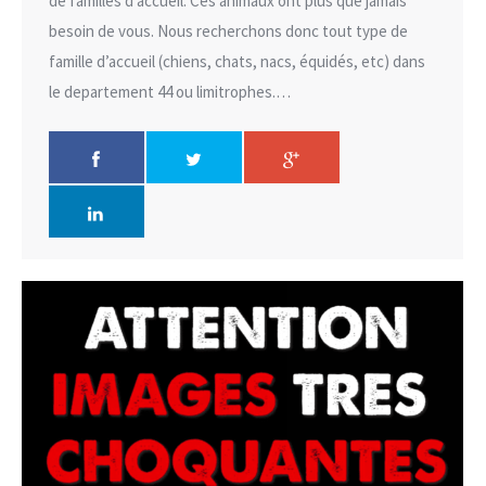
de familles d’accueil. Ces animaux ont plus que jamais
besoin de vous. Nous recherchons donc tout type de
famille d’accueil (chiens, chats, nacs, équidés, etc) dans
le departement 44 ou limitrophes.…