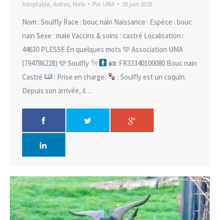
Adoptable
,
Autres
,
Male
Par
UMA
28 juin 2026
Nom : Soulfly Race : bouc nain Naissance : Espèce : bouc
nain Sexe : male Vaccins & soins : castré Localisation :
44630 PLESSE En quelques mots 🩵 Association UMA
(794786228) 🩵 Soulfly
🪪: FR33340100080 Bouc nain
Castré
: Prise en charge.
: Soulfly est un coquin.
Depuis son arrivée, il…