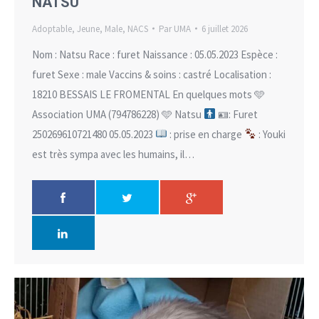
NATSU
Adoptable
,
Jeune
,
Male
,
NACS
Par
UMA
6 juillet 2026
Nom : Natsu Race : furet Naissance : 05.05.2023 Espèce :
furet Sexe : male Vaccins & soins : castré Localisation :
18210 BESSAIS LE FROMENTAL En quelques mots 🩵
Association UMA (794786228) 🩵 Natsu
🪪: Furet
250269610721480 05.05.2023
: prise en charge
: Youki
est très sympa avec les humains, il…