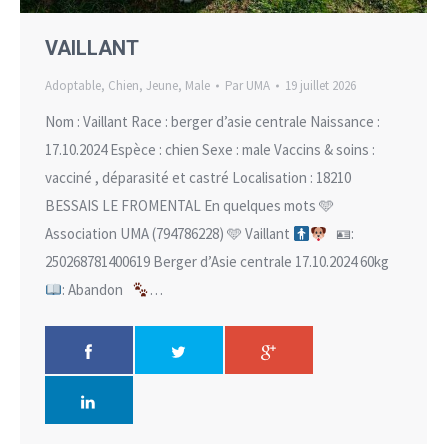
VAILLANT
Adoptable
,
Chien
,
Jeune
,
Male
Par
UMA
19 juillet 2026
Nom : Vaillant Race : berger d’asie centrale Naissance :
17.10.2024 Espèce : chien Sexe : male Vaccins & soins :
vacciné , déparasité et castré Localisation : 18210
BESSAIS LE FROMENTAL En quelques mots 🩵
Association UMA (794786228) 🩵 Vaillant
🪪:
250268781400619 Berger d’Asie centrale 17.10.2024 60kg
: Abandon
…