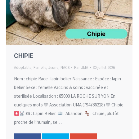
CHIPIE
Adoptable
,
Femelle
,
Jeune
,
NACS
Par
UMA
30 juillet 2026
Nom : chipie Race : lapin belier Naissance : Espèce : lapin
belier Sexe : femelle Vaccins & soins : vaccinée et
sterilisée Localisation : 85000 LA ROCHE SUR YON En
quelques mots 🩵 Association UMA (794786228) 🩵 Chipie
🪪 : Lapin Bélier.
: Abandon.
: Chipie, plutôt
proche de l’humain, se…