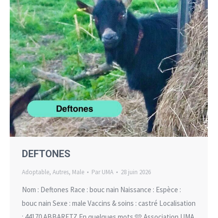
DEFTONES
Adoptable
,
Autres
,
Male
Par
UMA
28 juin 2026
Nom : Deftones Race : bouc nain Naissance : Espèce :
bouc nain Sexe : male Vaccins & soins : castré Localisation
: 44170 ABBARETZ En quelques mots 🩵 Association UMA