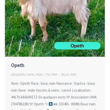
Opeth
Adoptable
,
Autres
,
Male
Par
UMA
28 juin 2026
Nom : Opeth Race : bouc nain Naissance : Espèce : bouc
nain Sexe : male Vaccins & soins : castré Localisation :
44170 ABBARETZ En quelques mots 🩵 Association UMA
(794786228) 🩵 Opeth
🪪: 333401- 00086 Bouc nain