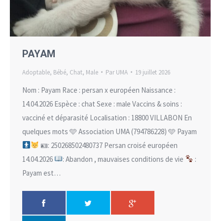
PAYAM
Adoptable
,
Bébé
,
Chat
,
Male
Par
UMA
19 juillet 2026
Nom : Payam Race : persan x européen Naissance :
14.04.2026 Espèce : chat Sexe : male Vaccins & soins :
vacciné et déparasité Localisation : 18800 VILLABON En
quelques mots 🩵 Association UMA (794786228) 🩵 Payam
🪪: 250268502480737 Persan croisé européen
14.04.2026
: Abandon , mauvaises conditions de vie
:
Payam est…