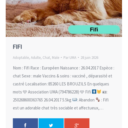
FIFI
Adoptable
,
Adulte
,
Chat
,
Male
Par
UMA
28 juin 2026
Nom : Fifi Race : Européen Naissance : 26.04.2017 Espèce :
chat Sexe : male Vaccins & soins : vacciné , déparasité et
castré Localisation :85260 LES BROUZILS En quelques
mots 🩵 Association UMA (794786228) 🩵 Fifi
🪪:
250268600363765 26.04.2017 5.5kg
: Abandon
: Fifi
est un adorable chat très sociable et affectueux,…