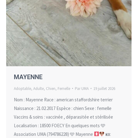
MAYENNE
Adoptable
,
Adulte
,
Chien
,
Femelle
Par
UMA
19 juillet 2026
Nom : Mayenne Race : american staffordshire terrier
Naissance : 21.02.2017 Espèce : chien Sexe : femelle
Vaccins & soins : vaccinée , déparasitée et stérilisée
Localisation : 18500 FOECY En quelques mots 🩵
Association UMA (794786228) 🩵 Mayenne
🪪: