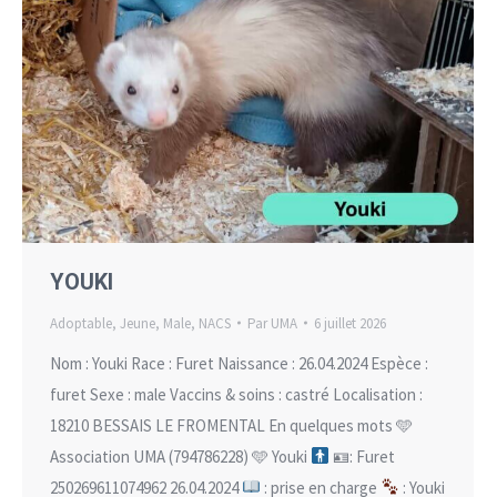
YOUKI
Adoptable
,
Jeune
,
Male
,
NACS
Par
UMA
6 juillet 2026
Nom : Youki Race : Furet Naissance : 26.04.2024 Espèce :
furet Sexe : male Vaccins & soins : castré Localisation :
18210 BESSAIS LE FROMENTAL En quelques mots 🩵
Association UMA (794786228) 🩵 Youki
🪪: Furet
250269611074962 26.04.2024
: prise en charge
: Youki