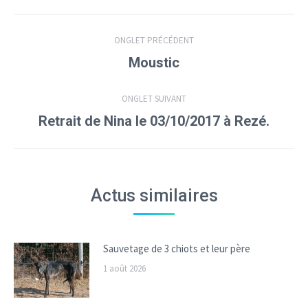
Navigation
ONGLET PRÉCÉDENT
de
Onglet
Moustic
précédent
commentaire
ONGLET SUIVANT
Onglet
Retrait de Nina le 03/10/2017 à Rezé.
suivant
Actus similaires
Sauvetage de 3 chiots et leur père
1 août 2026