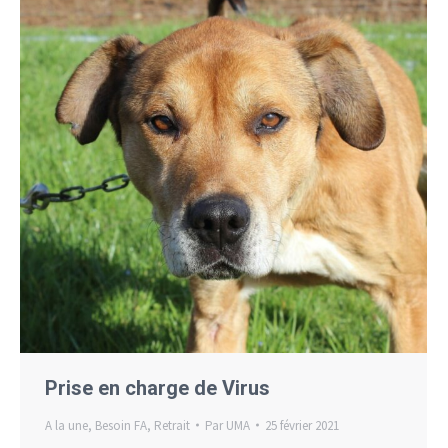
Prise en charge de Virus
A la une
,
Besoin FA
,
Retrait
Par
UMA
25 février 2021